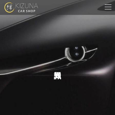
コ
ナ
ン
ビ
テ
ゲ
ン
ー
ツ
シ
へ
ョ
ス
ン
キ
に
ッ
移
プ
動