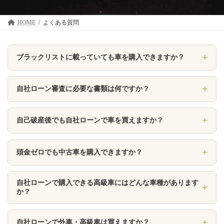
HOME
よくある質問
ブラックリストに載っていても車を購入できますか？
自社ローンは信用情報機関（CIC・JICC等）を参照せず、販
自社ローン審査に必要な書類は何ですか？
売店が独自に「現在の支払能力」を審査するため、過去の金
融事故がある方でも利用可能です。連帯保証人や頭金などの
主に6カテゴリの書類が必要です。身分証明書類（運転免許
条件を柔軟に設定して対応できるのが特徴です。
自己破産後でも自社ローンで車を買えますか？
証・パスポート等）、収入証明書類（給与明細書・源泉徴収
票等）、住所証明書類（住民票・公共料金領収書）、連絡先
可能です。自社ローンは販売店が独自に提供する分割払い制
→ 詳しくはこちら
確認書類、勤務先確認書類、資産証明書類です。
頭金ゼロでも中古車を購入できますか？
度で、信用情報機関を参照しないため、過去に自己破産や債
務整理があっても現在の収入状況を重視して判断されます。
自社ローンでは販売店が独自に審査・融資を行うため、毎月
→ 詳しくはこちら
自社ローンで購入できる高級車にはどんな車種があります
の返済能力があれば頭金なしでも契約可能な場合がありま
か？
→ 詳しくはこちら
す。高級車・輸入車を含む幅広い車種に対応しており、お客
メルセデス・ベンツやBMW、アウディなどの輸入高級車が
様のご予算に合わせた支払いプランをご提案します。
自社ローンで外車・高級車は買えますか？