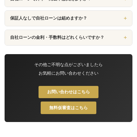
人気です。当店では高級車・輸入車を専門に取り扱ってお
り、自社ローンを活用することで一般的なローン審査では難
→ 詳しくはこちら
もちろん購入可能です。当店は高級車・輸入車を専門に取り
しい方でも憧れの高級車を手に入れることが可能です。
保証人なしで自社ローンは組めますか？
扱っており、自社ローンとの組み合わせで憧れの一台を無理
のないお支払いプランでご提案いたします。まずはお気軽に
お客様の状況に応じて、保証人なしのプランをご紹介させて
→ 詳しくはこちら
ご相談ください。
自社ローンの金利・手数料はどれくらいですか？
いただく場合がございます。詳しくはお気軽にお問い合わせ
ください。
自社ローンは厳密には「金利」ではなく、車両本体価格に手
→ 詳しくはこちら
数料が上乗せされる形が一般的です。当店では月々のお支払
その他ご不明な点がございましたら
い額と総額を事前に分かりやすくご説明しています。まずは
お気軽にお問い合わせください
無料の仮審査からお気軽にお問い合わせください。
お問い合わせはこちら
無料仮審査はこちら