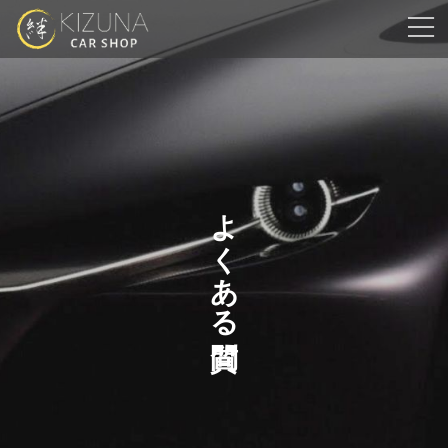
コ
ナ
ン
ビ
テ
ゲ
ン
ー
ツ
シ
へ
ョ
ス
ン
キ
に
ッ
移
プ
動
よくある質問