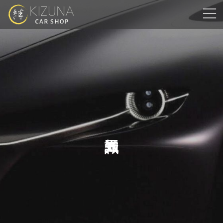
コ
ナ
ン
ビ
テ
ゲ
ン
ー
ツ
シ
へ
ョ
ス
ン
キ
に
ッ
移
プ
動