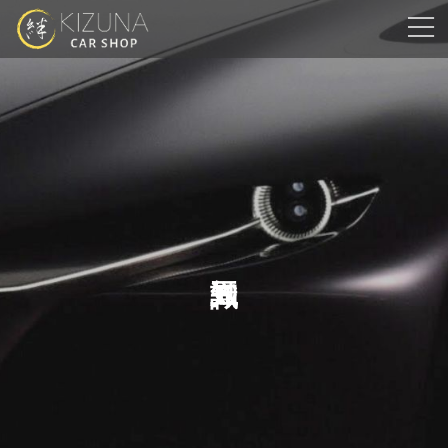
コ
ナ
ン
ビ
テ
ゲ
ン
ー
ツ
シ
へ
ョ
ス
ン
キ
に
ッ
移
プ
動