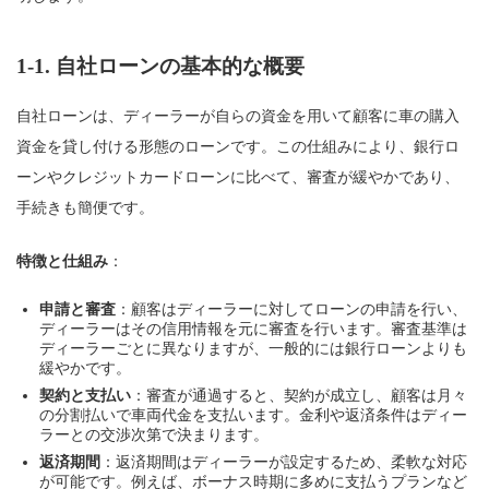
1-1.
自社ローンの基本的な概要
自社ローンは、ディーラーが自らの資金を用いて顧客に車の購入
資金を貸し付ける形態のローンです。この仕組みにより、銀行ロ
ーンやクレジットカードローンに比べて、審査が緩やかであり、
手続きも簡便です。
特徴と仕組み
：
申請と審査
：顧客はディーラーに対してローンの申請を行い、
ディーラーはその信用情報を元に審査を行います。審査基準は
ディーラーごとに異なりますが、一般的には銀行ローンよりも
緩やかです。
契約と支払い
：審査が通過すると、契約が成立し、顧客は月々
の分割払いで車両代金を支払います。金利や返済条件はディー
ラーとの交渉次第で決まります。
返済期間
：返済期間はディーラーが設定するため、柔軟な対応
が可能です。例えば、ボーナス時期に多めに支払うプランなど