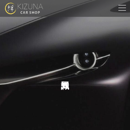
コ
ナ
ン
ビ
テ
ゲ
ン
ー
ツ
シ
へ
ョ
ス
ン
キ
に
ッ
移
プ
動