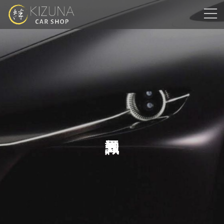
コ
ナ
ン
ビ
テ
ゲ
ン
ー
ツ
シ
へ
ョ
ス
ン
キ
に
ッ
移
プ
動